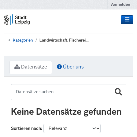
Zum Hauptinhalt wechseln
Anmelden
Kategorien
Landwirtschaft, Fischerei,...
Datensätze
Über uns
Keine Datensätze gefunden
Sortieren nach