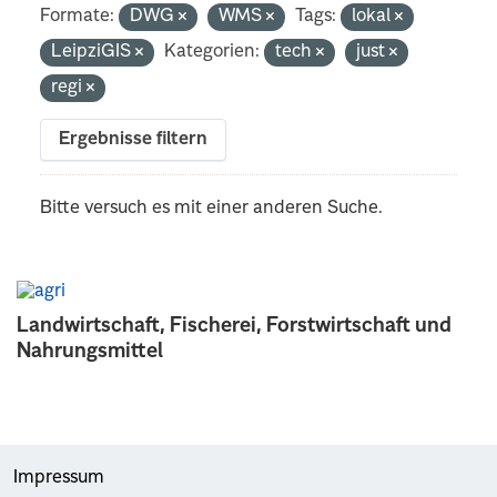
Formate:
DWG
WMS
Tags:
lokal
LeipziGIS
Kategorien:
tech
just
regi
Ergebnisse filtern
Bitte versuch es mit einer anderen Suche.
Landwirtschaft, Fischerei, Forstwirtschaft und
Nahrungsmittel
Impressum