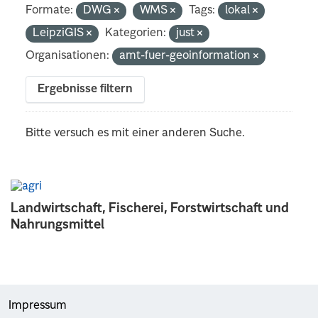
Formate:
DWG
WMS
Tags:
lokal
LeipziGIS
Kategorien:
just
Organisationen:
amt-fuer-geoinformation
Ergebnisse filtern
Bitte versuch es mit einer anderen Suche.
Landwirtschaft, Fischerei, Forstwirtschaft und
Nahrungsmittel
Impressum