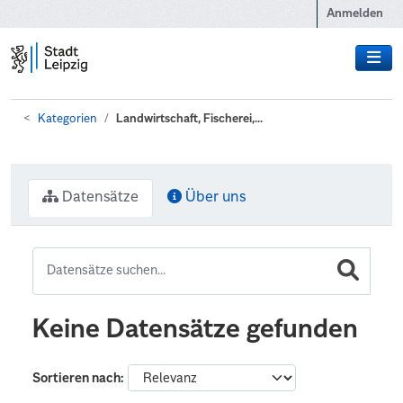
Zum Hauptinhalt wechseln
Anmelden
Kategorien
Landwirtschaft, Fischerei,...
Datensätze
Über uns
Keine Datensätze gefunden
Sortieren nach