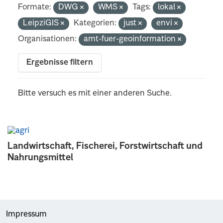
Formate:
DWG
WMS
Tags:
lokal
LeipziGIS
Kategorien:
just
envi
Organisationen:
amt-fuer-geoinformation
Ergebnisse filtern
Bitte versuch es mit einer anderen Suche.
Landwirtschaft, Fischerei, Forstwirtschaft und
Nahrungsmittel
Impressum