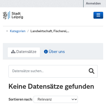
Zum Hauptinhalt wechseln
Anmelden
Kategorien
Landwirtschaft, Fischerei,...
Datensätze
Über uns
Keine Datensätze gefunden
Sortieren nach