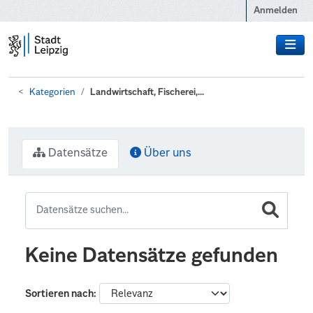
Zum Hauptinhalt wechseln
Anmelden
Kategorien
Landwirtschaft, Fischerei,...
Datensätze
Über uns
Keine Datensätze gefunden
Sortieren nach