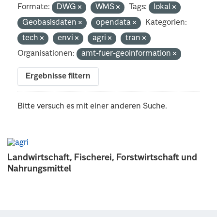
Formate:
DWG
WMS
Tags:
lokal
Geobasisdaten
opendata
Kategorien:
tech
envi
agri
tran
Organisationen:
amt-fuer-geoinformation
Ergebnisse filtern
Bitte versuch es mit einer anderen Suche.
Landwirtschaft, Fischerei, Forstwirtschaft und
Nahrungsmittel