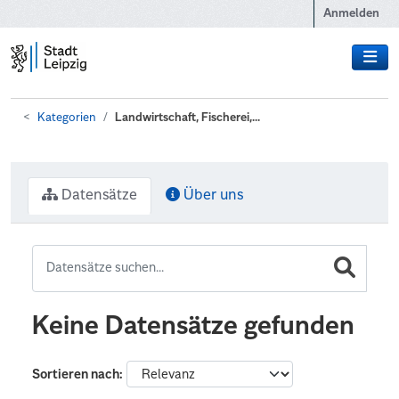
Zum Hauptinhalt wechseln
Anmelden
Kategorien
Landwirtschaft, Fischerei,...
Datensätze
Über uns
Keine Datensätze gefunden
Sortieren nach