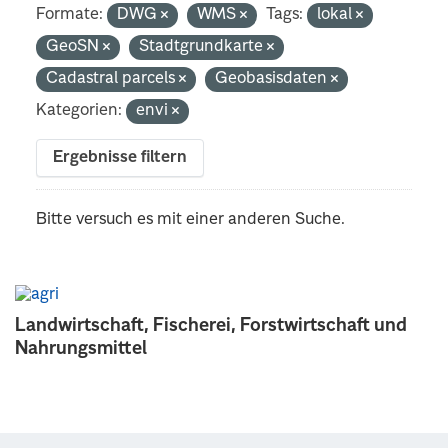
Formate:
DWG
WMS
Tags:
lokal
GeoSN
Stadtgrundkarte
Cadastral parcels
Geobasisdaten
Kategorien:
envi
Ergebnisse filtern
Bitte versuch es mit einer anderen Suche.
Landwirtschaft, Fischerei, Forstwirtschaft und
Nahrungsmittel