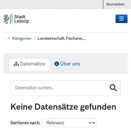
Zum Hauptinhalt wechseln
Anmelden
Kategorien
Landwirtschaft, Fischerei,...
Datensätze
Über uns
Keine Datensätze gefunden
Sortieren nach