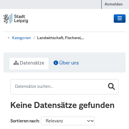
Zum Hauptinhalt wechseln
Anmelden
Kategorien
Landwirtschaft, Fischerei,...
Datensätze
Über uns
Keine Datensätze gefunden
Sortieren nach