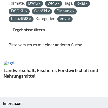
Formate:
DWG
WMS
Tags:
lokal
DSGKL
GeoSN
Planung
LeipziGIS
Kategorien:
envi
Ergebnisse filtern
Bitte versuch es mit einer anderen Suche.
Landwirtschaft, Fischerei, Forstwirtschaft und
Nahrungsmittel
Impressum