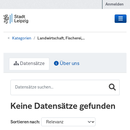
Zum Hauptinhalt wechseln
Anmelden
Kategorien
Landwirtschaft, Fischerei,...
Datensätze
Über uns
Keine Datensätze gefunden
Sortieren nach