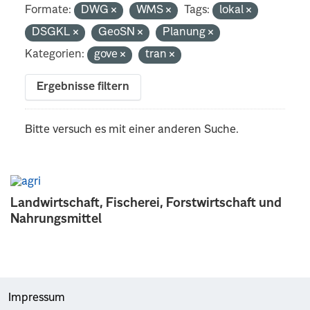
Formate:
DWG
WMS
Tags:
lokal
DSGKL
GeoSN
Planung
Kategorien:
gove
tran
Ergebnisse filtern
Bitte versuch es mit einer anderen Suche.
Landwirtschaft, Fischerei, Forstwirtschaft und
Nahrungsmittel
Impressum