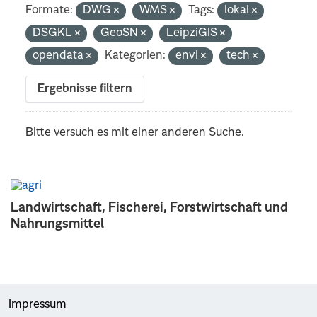
Formate:
DWG
WMS
Tags:
lokal
DSGKL
GeoSN
LeipziGIS
opendata
Kategorien:
envi
tech
Ergebnisse filtern
Bitte versuch es mit einer anderen Suche.
Landwirtschaft, Fischerei, Forstwirtschaft und
Nahrungsmittel
Impressum