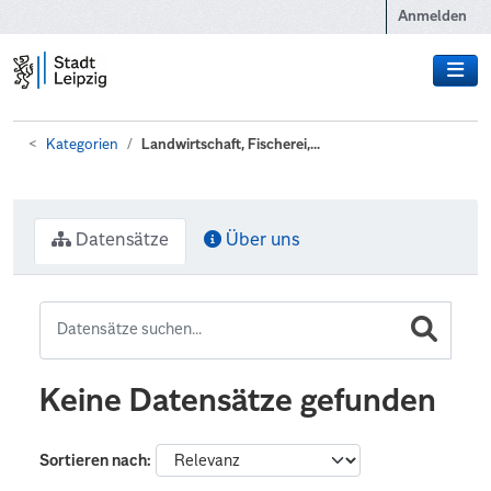
Zum Hauptinhalt wechseln
Anmelden
Kategorien
Landwirtschaft, Fischerei,...
Datensätze
Über uns
Keine Datensätze gefunden
Sortieren nach