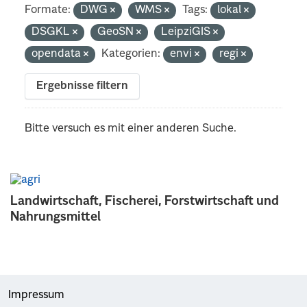
Formate:
DWG
WMS
Tags:
lokal
DSGKL
GeoSN
LeipziGIS
opendata
Kategorien:
envi
regi
Ergebnisse filtern
Bitte versuch es mit einer anderen Suche.
Landwirtschaft, Fischerei, Forstwirtschaft und
Nahrungsmittel
Impressum