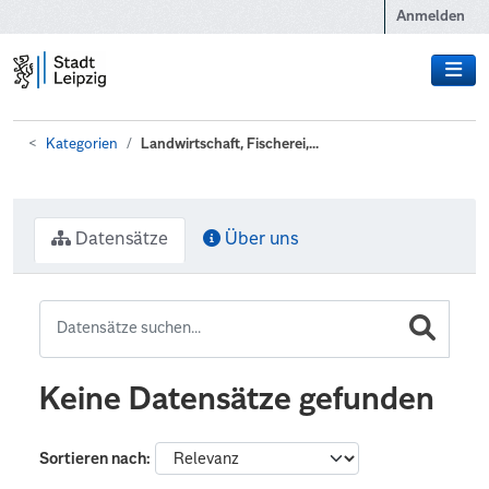
Zum Hauptinhalt wechseln
Anmelden
Kategorien
Landwirtschaft, Fischerei,...
Datensätze
Über uns
Keine Datensätze gefunden
Sortieren nach