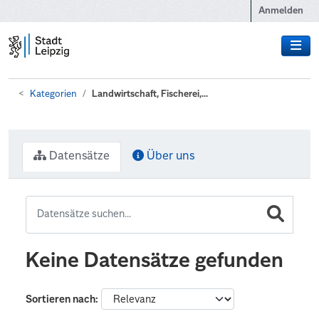
Zum Hauptinhalt wechseln
Anmelden
Kategorien
Landwirtschaft, Fischerei,...
Datensätze
Über uns
Keine Datensätze gefunden
Sortieren nach