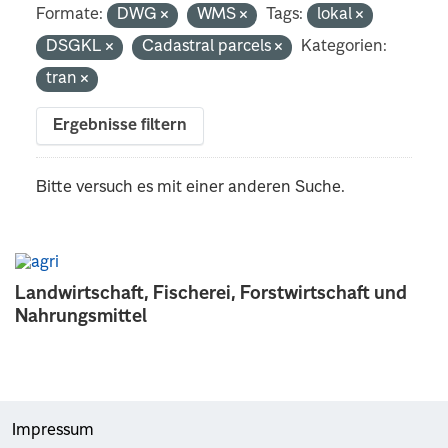
Formate:
DWG
WMS
Tags:
lokal
DSGKL
Cadastral parcels
Kategorien:
tran
Ergebnisse filtern
Bitte versuch es mit einer anderen Suche.
Landwirtschaft, Fischerei, Forstwirtschaft und
Nahrungsmittel
Impressum