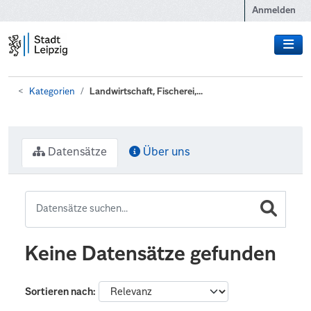
Zum Hauptinhalt wechseln
Anmelden
Kategorien
Landwirtschaft, Fischerei,...
Datensätze
Über uns
Keine Datensätze gefunden
Sortieren nach