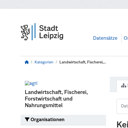
Zum Hauptinhalt wechseln
Datensätze
O
Kategorien
Landwirtschaft, Fischerei,...
Landwirtschaft, Fischerei,
Forstwirtschaft und
Nahrungsmittel
Organisationen
Ke