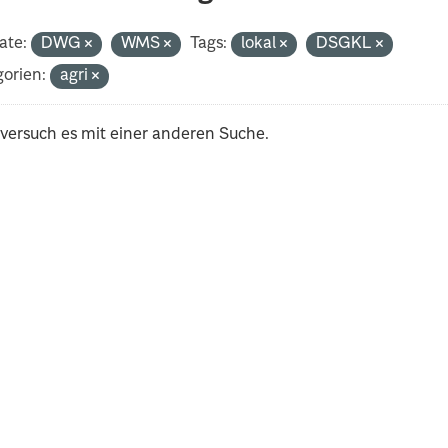
ate:
DWG
WMS
Tags:
lokal
DSGKL
orien:
agri
 versuch es mit einer anderen Suche.