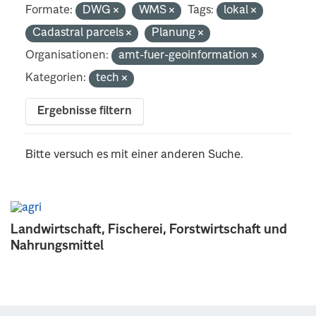
Formate:
DWG
WMS
Tags:
lokal
Cadastral parcels
Planung
Organisationen:
amt-fuer-geoinformation
Kategorien:
tech
Ergebnisse filtern
Bitte versuch es mit einer anderen Suche.
Landwirtschaft, Fischerei, Forstwirtschaft und
Nahrungsmittel