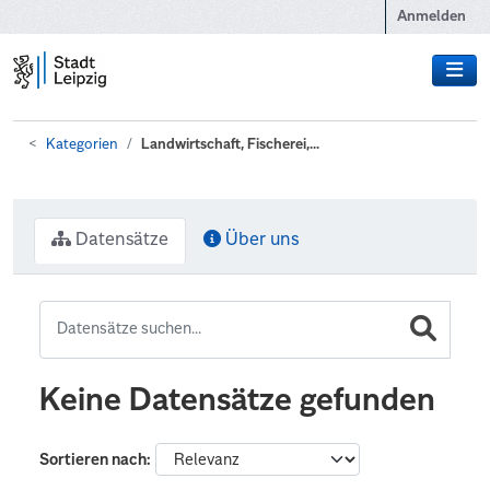
Zum Hauptinhalt wechseln
Anmelden
Kategorien
Landwirtschaft, Fischerei,...
Datensätze
Über uns
Keine Datensätze gefunden
Sortieren nach