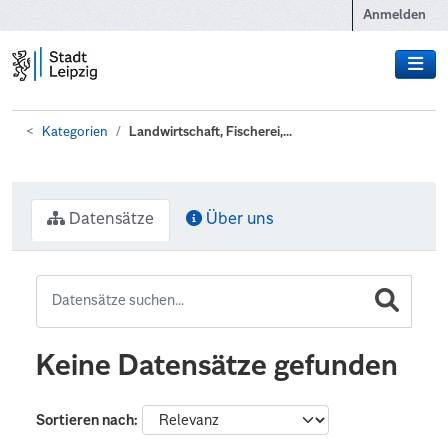
Zum Hauptinhalt wechseln
Anmelden
Kategorien
Landwirtschaft, Fischerei,...
Datensätze
Über uns
Keine Datensätze gefunden
Sortieren nach