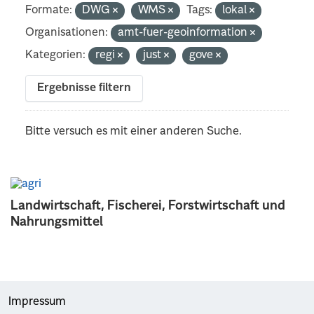
Formate:
DWG
WMS
Tags:
lokal
Organisationen:
amt-fuer-geoinformation
Kategorien:
regi
just
gove
Ergebnisse filtern
Bitte versuch es mit einer anderen Suche.
Landwirtschaft, Fischerei, Forstwirtschaft und
Nahrungsmittel
Impressum