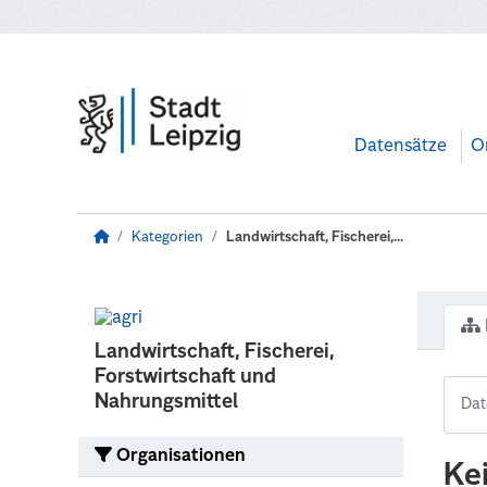
Zum Hauptinhalt wechseln
Datensätze
O
Kategorien
Landwirtschaft, Fischerei,...
Landwirtschaft, Fischerei,
Forstwirtschaft und
Nahrungsmittel
Organisationen
Ke