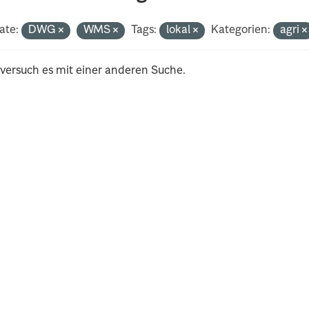
ate:
DWG
WMS
Tags:
lokal
Kategorien:
agri
 versuch es mit einer anderen Suche.