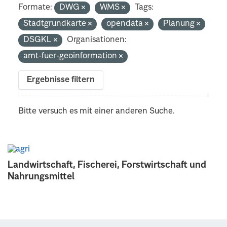
Formate:
DWG
WMS
Tags:
Stadtgrundkarte
opendata
Planung
DSGKL
Organisationen:
amt-fuer-geoinformation
Ergebnisse filtern
Bitte versuch es mit einer anderen Suche.
Landwirtschaft, Fischerei, Forstwirtschaft und
Nahrungsmittel