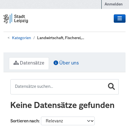
Zum Hauptinhalt wechseln
Anmelden
Kategorien
Landwirtschaft, Fischerei,...
Datensätze
Über uns
Keine Datensätze gefunden
Sortieren nach