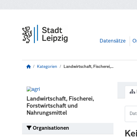
Zum Hauptinhalt wechseln
Datensätze
O
Kategorien
Landwirtschaft, Fischerei,...
Landwirtschaft, Fischerei,
Forstwirtschaft und
Nahrungsmittel
Organisationen
Ke