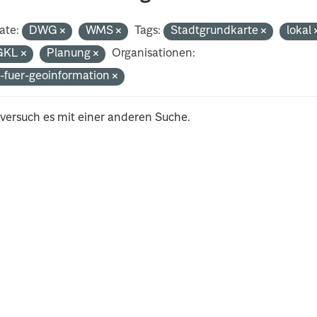
ate:
DWG
WMS
Tags:
Stadtgrundkarte
lokal
GKL
Planung
Organisationen:
-fuer-geoinformation
 versuch es mit einer anderen Suche.