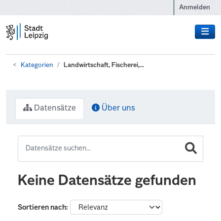
Zum Hauptinhalt wechseln
Anmelden
Kategorien
Landwirtschaft, Fischerei,...
Datensätze
Über uns
Keine Datensätze gefunden
Sortieren nach