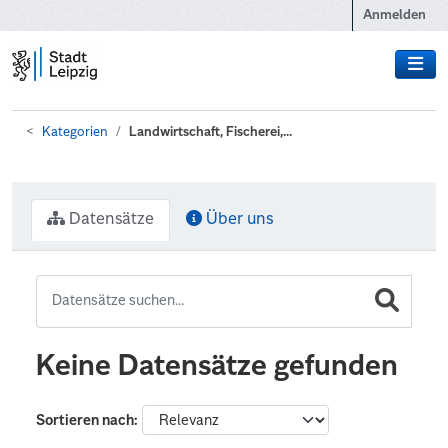
Zum Hauptinhalt wechseln
Anmelden
Kategorien
Landwirtschaft, Fischerei,...
Datensätze
Über uns
Keine Datensätze gefunden
Sortieren nach