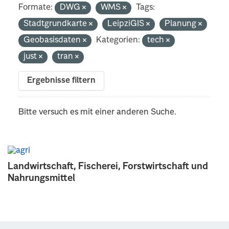
Formate:
DWG
WMS
Tags:
Stadtgrundkarte
LeipziGIS
Planung
Geobasisdaten
Kategorien:
tech
just
tran
Ergebnisse filtern
Bitte versuch es mit einer anderen Suche.
Landwirtschaft, Fischerei, Forstwirtschaft und
Nahrungsmittel