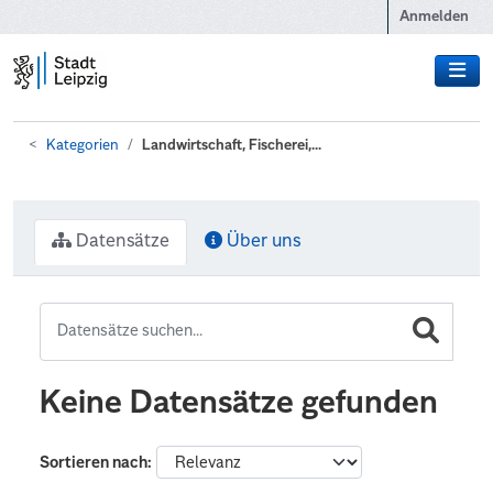
Zum Hauptinhalt wechseln
Anmelden
Kategorien
Landwirtschaft, Fischerei,...
Datensätze
Über uns
Keine Datensätze gefunden
Sortieren nach