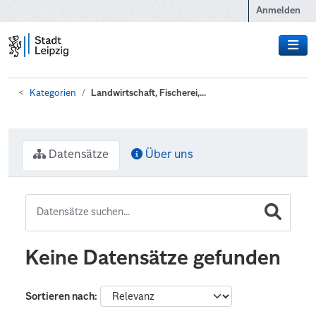
Zum Hauptinhalt wechseln
Anmelden
Kategorien
Landwirtschaft, Fischerei,...
Datensätze
Über uns
Keine Datensätze gefunden
Sortieren nach