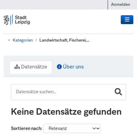
Zum Hauptinhalt wechseln
Anmelden
Kategorien
Landwirtschaft, Fischerei,...
Datensätze
Über uns
Keine Datensätze gefunden
Sortieren nach