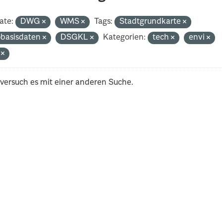
ate:
DWG
WMS
Tags:
Stadtgrundkarte
basisdaten
DSGKL
Kategorien:
tech
envi
i
 versuch es mit einer anderen Suche.