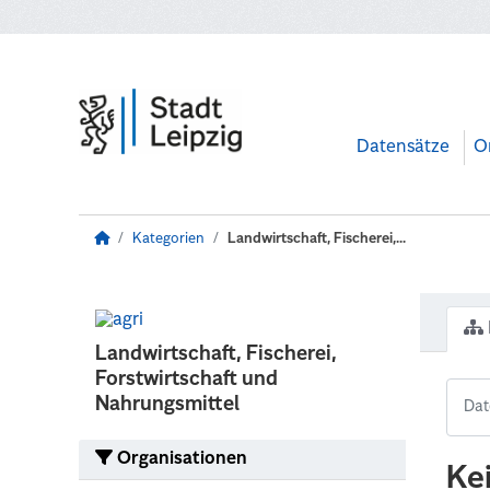
Zum Hauptinhalt wechseln
Datensätze
O
Kategorien
Landwirtschaft, Fischerei,...
Landwirtschaft, Fischerei,
Forstwirtschaft und
Nahrungsmittel
Organisationen
Ke