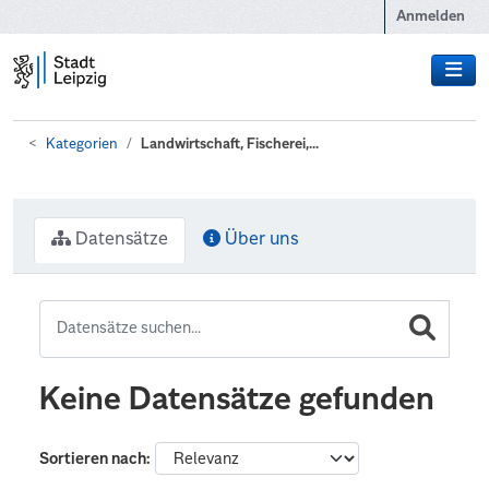
Zum Hauptinhalt wechseln
Anmelden
Kategorien
Landwirtschaft, Fischerei,...
Datensätze
Über uns
Keine Datensätze gefunden
Sortieren nach