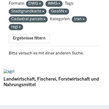
Formate:
DWG
WMS
Tags:
Stadtgrundkarte
GeoSN
Cadastral parcels
Kategorien:
tran
regi
Ergebnisse filtern
Bitte versuch es mit einer anderen Suche.
Landwirtschaft, Fischerei, Forstwirtschaft und
Nahrungsmittel