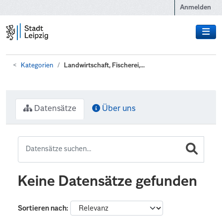
Zum Hauptinhalt wechseln
Anmelden
Kategorien
Landwirtschaft, Fischerei,...
Datensätze
Über uns
Keine Datensätze gefunden
Sortieren nach