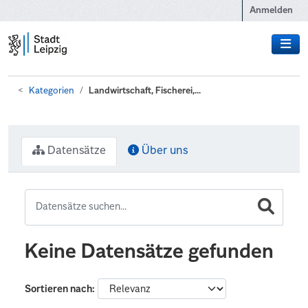
Zum Hauptinhalt wechseln
Anmelden
Kategorien
Landwirtschaft, Fischerei,...
Datensätze
Über uns
Keine Datensätze gefunden
Sortieren nach