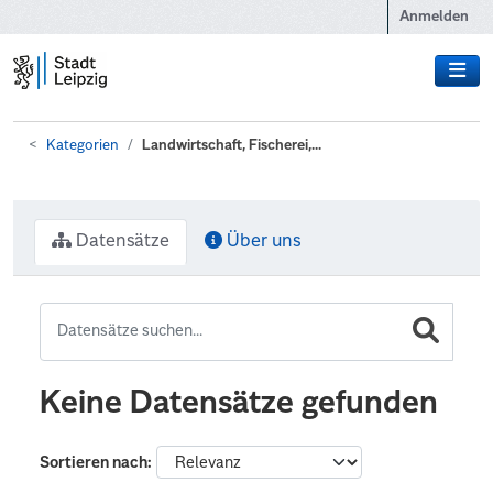
Zum Hauptinhalt wechseln
Anmelden
Kategorien
Landwirtschaft, Fischerei,...
Datensätze
Über uns
Keine Datensätze gefunden
Sortieren nach