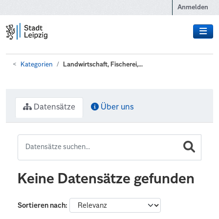
Zum Hauptinhalt wechseln
Anmelden
Kategorien
Landwirtschaft, Fischerei,...
Datensätze
Über uns
Keine Datensätze gefunden
Sortieren nach