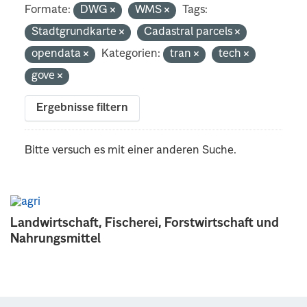
Formate:
DWG
WMS
Tags:
Stadtgrundkarte
Cadastral parcels
opendata
Kategorien:
tran
tech
gove
Ergebnisse filtern
Bitte versuch es mit einer anderen Suche.
Landwirtschaft, Fischerei, Forstwirtschaft und
Nahrungsmittel