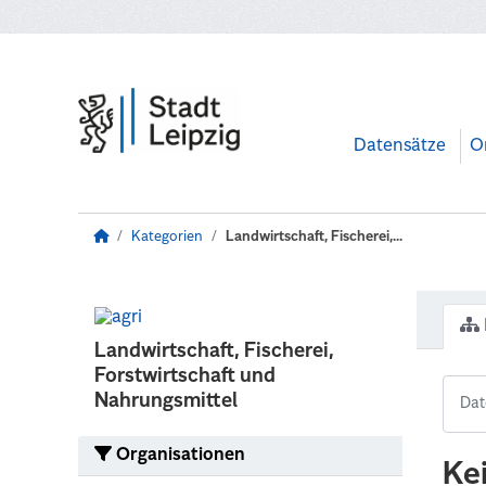
Zum Hauptinhalt wechseln
Datensätze
O
Kategorien
Landwirtschaft, Fischerei,...
Landwirtschaft, Fischerei,
Forstwirtschaft und
Nahrungsmittel
Organisationen
Ke