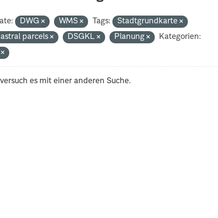
ate:
DWG
WMS
Tags:
Stadtgrundkarte
astral parcels
DSGKL
Planung
Kategorien:
i
 versuch es mit einer anderen Suche.