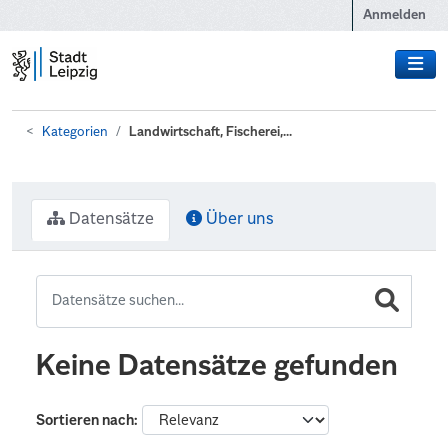
Zum Hauptinhalt wechseln
Anmelden
Kategorien
Landwirtschaft, Fischerei,...
Datensätze
Über uns
Keine Datensätze gefunden
Sortieren nach