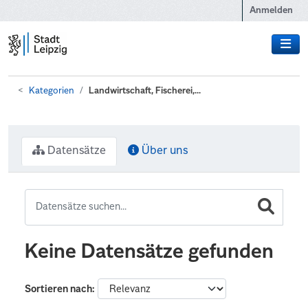
Zum Hauptinhalt wechseln
Anmelden
Kategorien
Landwirtschaft, Fischerei,...
Datensätze
Über uns
Keine Datensätze gefunden
Sortieren nach