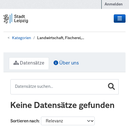
Zum Hauptinhalt wechseln
Anmelden
Kategorien
Landwirtschaft, Fischerei,...
Datensätze
Über uns
Keine Datensätze gefunden
Sortieren nach