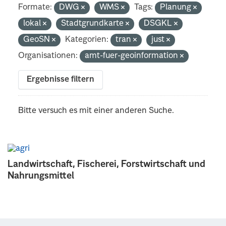
Formate:
DWG
WMS
Tags:
Planung
lokal
Stadtgrundkarte
DSGKL
GeoSN
Kategorien:
tran
just
Organisationen:
amt-fuer-geoinformation
Ergebnisse filtern
Bitte versuch es mit einer anderen Suche.
Landwirtschaft, Fischerei, Forstwirtschaft und
Nahrungsmittel