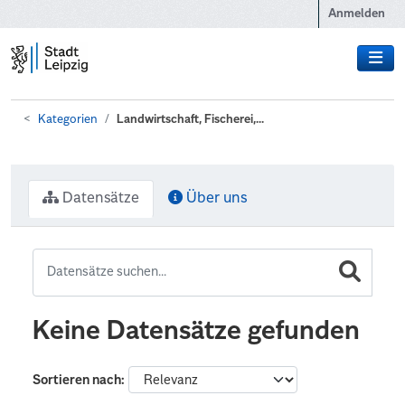
Zum Hauptinhalt wechseln
Anmelden
Kategorien
Landwirtschaft, Fischerei,...
Datensätze
Über uns
Keine Datensätze gefunden
Sortieren nach