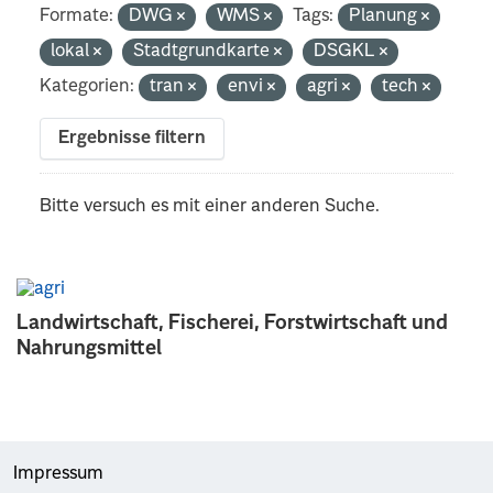
Formate:
DWG
WMS
Tags:
Planung
lokal
Stadtgrundkarte
DSGKL
Kategorien:
tran
envi
agri
tech
Ergebnisse filtern
Bitte versuch es mit einer anderen Suche.
Landwirtschaft, Fischerei, Forstwirtschaft und
Nahrungsmittel
Impressum