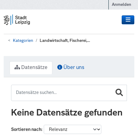
Zum Hauptinhalt wechseln
Anmelden
Kategorien
Landwirtschaft, Fischerei,...
Datensätze
Über uns
Keine Datensätze gefunden
Sortieren nach