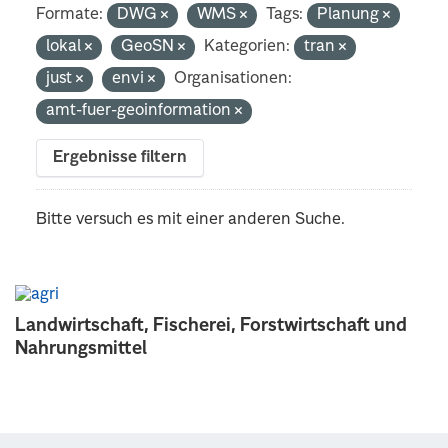
Formate:
DWG
WMS
Tags:
Planung
lokal
GeoSN
Kategorien:
tran
just
envi
Organisationen:
amt-fuer-geoinformation
Ergebnisse filtern
Bitte versuch es mit einer anderen Suche.
Landwirtschaft, Fischerei, Forstwirtschaft und
Nahrungsmittel