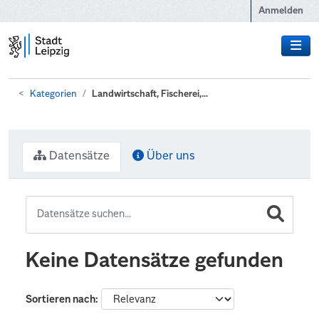
Zum Hauptinhalt wechseln
Anmelden
Kategorien
Landwirtschaft, Fischerei,...
Datensätze
Über uns
Keine Datensätze gefunden
Sortieren nach