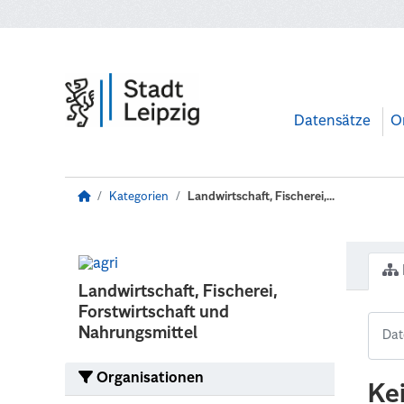
Zum Hauptinhalt wechseln
Datensätze
O
Kategorien
Landwirtschaft, Fischerei,...
Landwirtschaft, Fischerei,
Forstwirtschaft und
Nahrungsmittel
Organisationen
Ke