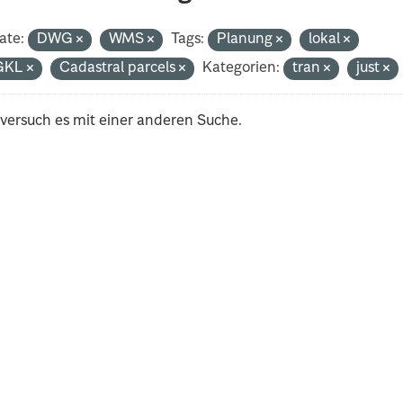
ate:
DWG
WMS
Tags:
Planung
lokal
GKL
Cadastral parcels
Kategorien:
tran
just
 versuch es mit einer anderen Suche.