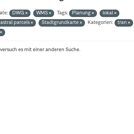
ate:
DWG
WMS
Tags:
Planung
lokal
astral parcels
Stadtgrundkarte
Kategorien:
tran
t
 versuch es mit einer anderen Suche.