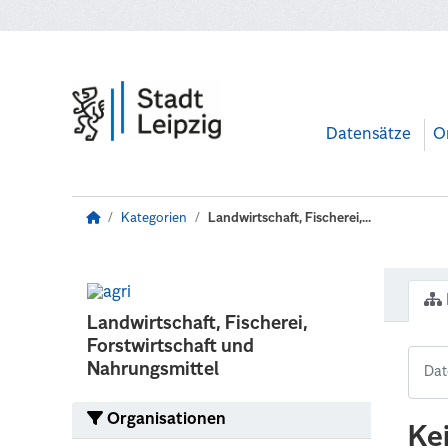
Zum Hauptinhalt wechseln
Datensätze
O
Kategorien
Landwirtschaft, Fischerei,...
Landwirtschaft, Fischerei,
Forstwirtschaft und
Nahrungsmittel
Organisationen
Ke