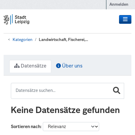
Zum Hauptinhalt wechseln
Anmelden
Kategorien
Landwirtschaft, Fischerei,...
Datensätze
Über uns
Keine Datensätze gefunden
Sortieren nach