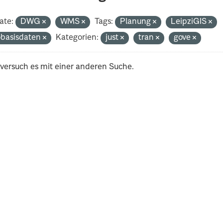
ate:
DWG
WMS
Tags:
Planung
LeipziGIS
basisdaten
Kategorien:
just
tran
gove
 versuch es mit einer anderen Suche.