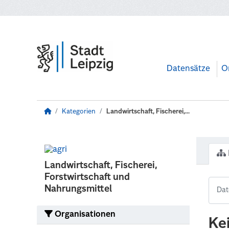
Zum Hauptinhalt wechseln
Datensätze
O
Kategorien
Landwirtschaft, Fischerei,...
Landwirtschaft, Fischerei,
Forstwirtschaft und
Nahrungsmittel
Organisationen
Ke