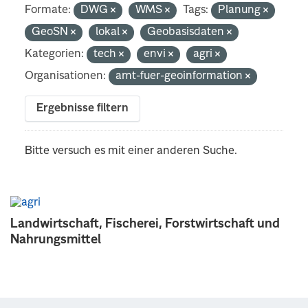
Formate:
DWG
WMS
Tags:
Planung
GeoSN
lokal
Geobasisdaten
Kategorien:
tech
envi
agri
Organisationen:
amt-fuer-geoinformation
Ergebnisse filtern
Bitte versuch es mit einer anderen Suche.
Landwirtschaft, Fischerei, Forstwirtschaft und
Nahrungsmittel