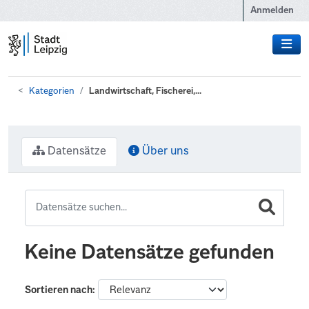
Zum Hauptinhalt wechseln
Anmelden
Kategorien
Landwirtschaft, Fischerei,...
Datensätze
Über uns
Keine Datensätze gefunden
Sortieren nach