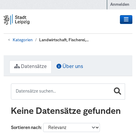
Zum Hauptinhalt wechseln
Anmelden
Kategorien
Landwirtschaft, Fischerei,...
Datensätze
Über uns
Keine Datensätze gefunden
Sortieren nach