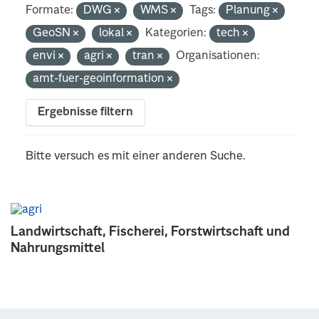
Formate:
DWG
WMS
Tags:
Planung
GeoSN
lokal
Kategorien:
tech
envi
agri
tran
Organisationen:
amt-fuer-geoinformation
Ergebnisse filtern
Bitte versuch es mit einer anderen Suche.
Landwirtschaft, Fischerei, Forstwirtschaft und
Nahrungsmittel