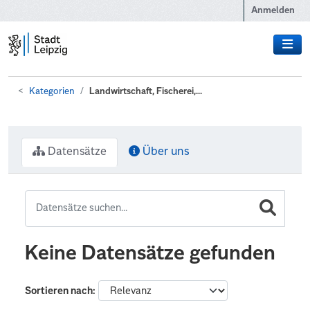
Zum Hauptinhalt wechseln
Anmelden
Kategorien
Landwirtschaft, Fischerei,...
Datensätze
Über uns
Keine Datensätze gefunden
Sortieren nach