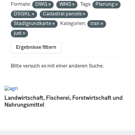
Formate:
DWG
WMS
Tags:
Planung
DSGKL
Cadastral parcels
Stadtgrundkarte
Kategorien:
tran
just
Ergebnisse filtern
Bitte versuch es mit einer anderen Suche.
Landwirtschaft, Fischerei, Forstwirtschaft und
Nahrungsmittel