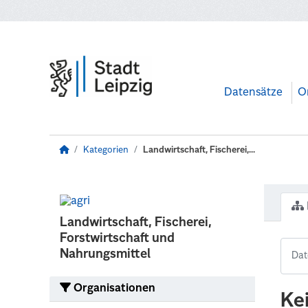
Zum Hauptinhalt wechseln
Datensätze
O
Kategorien
Landwirtschaft, Fischerei,...
Landwirtschaft, Fischerei,
Forstwirtschaft und
Nahrungsmittel
Organisationen
Ke