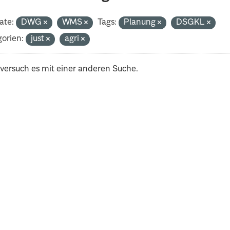
ate:
DWG
WMS
Tags:
Planung
DSGKL
orien:
just
agri
 versuch es mit einer anderen Suche.