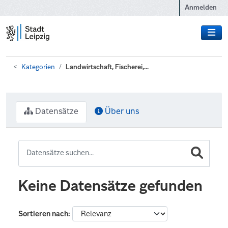
Zum Hauptinhalt wechseln
Anmelden
Kategorien
Landwirtschaft, Fischerei,...
Datensätze
Über uns
Keine Datensätze gefunden
Sortieren nach