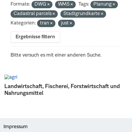
Formate:
DWG
WMS
Tags:
Planung
Cadastral parcels
Stadtgrundkarte
Kategorien:
tran
just
Ergebnisse filtern
Bitte versuch es mit einer anderen Suche.
Landwirtschaft, Fischerei, Forstwirtschaft und
Nahrungsmittel
Impressum