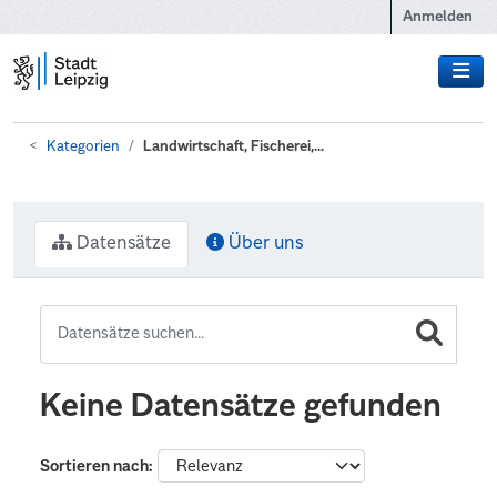
Zum Hauptinhalt wechseln
Anmelden
Kategorien
Landwirtschaft, Fischerei,...
Datensätze
Über uns
Keine Datensätze gefunden
Sortieren nach