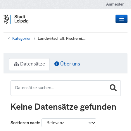
Zum Hauptinhalt wechseln
Anmelden
Kategorien
Landwirtschaft, Fischerei,...
Datensätze
Über uns
Keine Datensätze gefunden
Sortieren nach