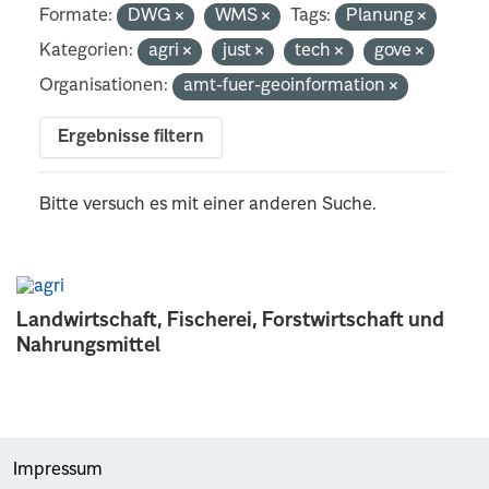
Formate:
DWG
WMS
Tags:
Planung
Kategorien:
agri
just
tech
gove
Organisationen:
amt-fuer-geoinformation
Ergebnisse filtern
Bitte versuch es mit einer anderen Suche.
Landwirtschaft, Fischerei, Forstwirtschaft und
Nahrungsmittel
Impressum