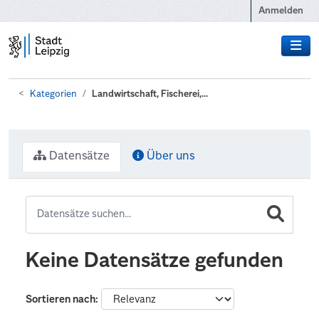
Zum Hauptinhalt wechseln
Anmelden
Kategorien
Landwirtschaft, Fischerei,...
Datensätze
Über uns
Keine Datensätze gefunden
Sortieren nach