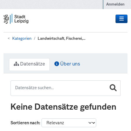
Zum Hauptinhalt wechseln
Anmelden
Kategorien
Landwirtschaft, Fischerei,...
Datensätze
Über uns
Keine Datensätze gefunden
Sortieren nach