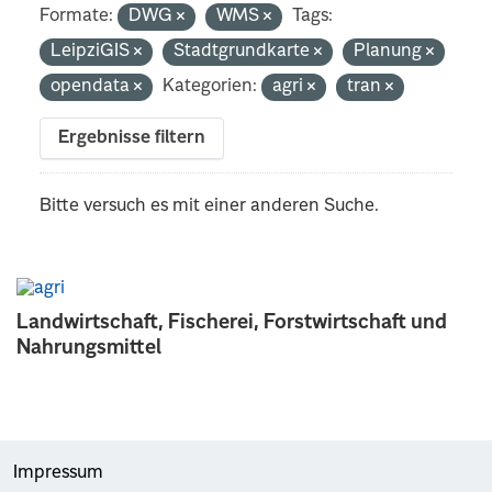
Formate:
DWG
WMS
Tags:
LeipziGIS
Stadtgrundkarte
Planung
opendata
Kategorien:
agri
tran
Ergebnisse filtern
Bitte versuch es mit einer anderen Suche.
Landwirtschaft, Fischerei, Forstwirtschaft und
Nahrungsmittel
Impressum