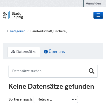
Zum Hauptinhalt wechseln
Anmelden
Kategorien
Landwirtschaft, Fischerei,...
Datensätze
Über uns
Keine Datensätze gefunden
Sortieren nach