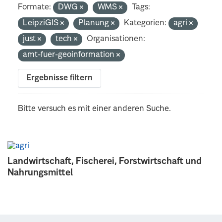
Formate:
DWG
WMS
Tags:
LeipziGIS
Planung
Kategorien:
agri
just
tech
Organisationen:
amt-fuer-geoinformation
Ergebnisse filtern
Bitte versuch es mit einer anderen Suche.
Landwirtschaft, Fischerei, Forstwirtschaft und
Nahrungsmittel